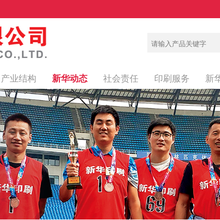
产业结构
社会责任
印刷服务
新
新华动态