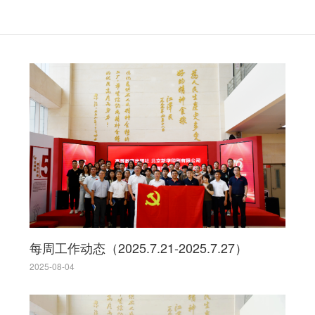
每周工作动态（2025.7.21-2025.7.27）
2025-08-04