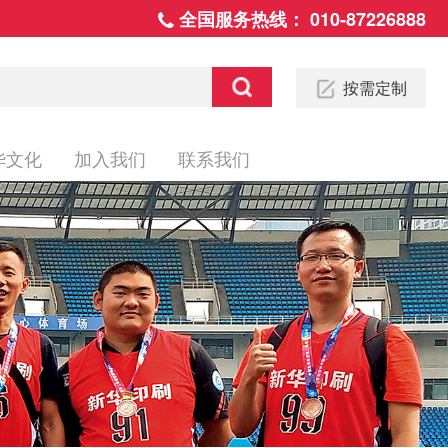
全国服务热线：
010-87226888
按需定制
华文化
加入我们
联系我们