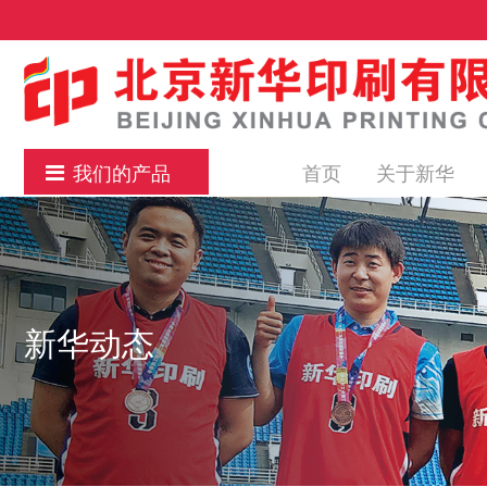
我们的产品
首页
关于新华
新华动态