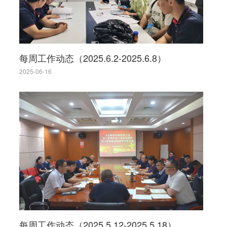
每周工作动态（2025.6.2-2025.6.8）
2025-06-16
每周工作动态（2025.5.12-2025.5.18）