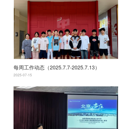
每周工作动态（2025.7.7-2025.7.13）
2025-07-15